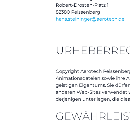
Robert-Drosten-Platz 1
82380 Peissenberg
hans.steininger@aerotech.
de
URHEBERRE
Copyright Aerotech Peissenberg 
Animationsdateien sowie ihre
geistigen Eigentums. Sie dürfe
anderen Web-Sites verwendet we
derjenigen unterliegen, die die
GEWÄHRLEI