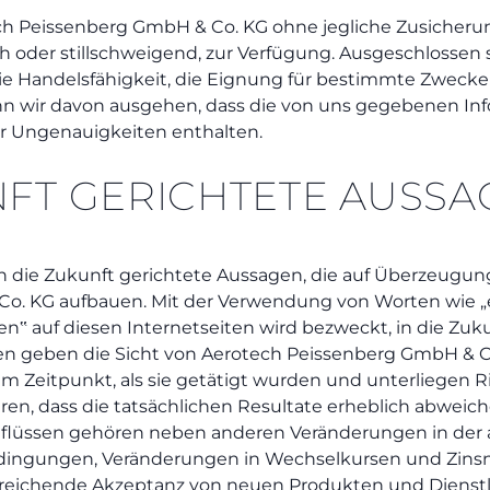
ech Peissenberg GmbH & Co. KG ohne jegliche Zusicher
ich oder stillschweigend, zur Verfügung. Ausgeschlossen 
ie Handelsfähigkeit, die Eignung für bestimmte Zweck
n wir davon ausgehen, dass die von uns gegebenen Info
r Ungenauigkeiten enthalten.
NFT GERICHTETE AUSS
 in die Zukunft gerichtete Aussagen, die auf Überzeu
o. KG aufbauen. Mit der Verwendung von Worten wie „e
en‟ auf diesen Internetseiten wird bezweckt, in die Zu
agen geben die Sicht von Aerotech Peissenberg GmbH & C
um Zeitpunkt, als sie getätigt wurden und unterliegen R
hren, dass die tatsächlichen Resultate erheblich abwei
nflüssen gehören neben anderen Veränderungen in der a
ingungen, Veränderungen in Wechselkursen und Zinsn
eichende Akzeptanz von neuen Produkten und Dienst