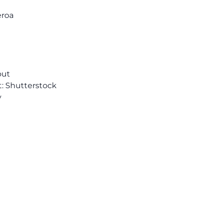
eroa
out
: Shutterstock
y