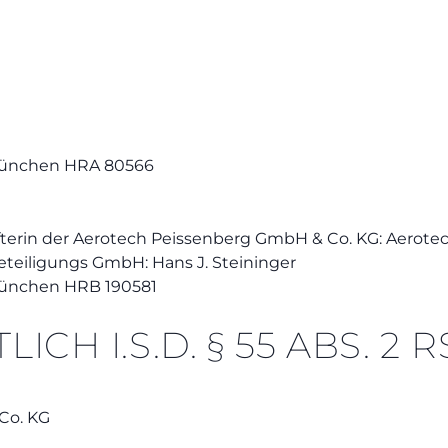
 München HRA 80566
afterin der Aerotech Peissenberg GmbH & Co. KG: Aerot
eteiligungs GmbH: Hans J. Steininger
München HRB 190581
CH I.S.D. § 55 ABS. 2 R
Co. KG