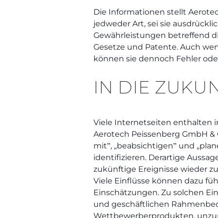
Die Informationen stellt Aerot
jedweder Art, sei sie ausdrückl
Gewährleistungen betreffend d
Gesetze und Patente. Auch wen
können sie dennoch Fehler ode
IN DIE ZUKU
Viele Internetseiten enthalten
Aerotech Peissenberg GmbH & C
mit‟, „beabsichtigen‟ und „plan
identifizieren. Derartige Auss
zukünftige Ereignisse wieder z
Viele Einflüsse können dazu fü
Einschätzungen. Zu solchen Ei
und geschäftlichen Rahmenbed
Wettbewerberprodukten, unzur